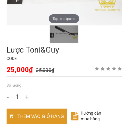
Tap to expand
Lược Toni&Guy
CODE:
25,000₫
35,000₫
Số lượng:
-
+
Hướng dẫn
THÊM VÀO GIỎ HÀNG
mua hàng