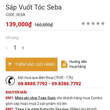
Sáp Vuốt Tóc Seba
CODE:
SEBA
139,000₫
160,000₫
Số lượng:
-
+
Hướng dẫn
THÊM VÀO GIỎ HÀNG
mua hàng
Đặt mua qua điện thoại (7h30 - 17h)
08.8888.7792 - 09.8386.7792
KHUYẾN MÃI
KM1:
Miễn phí ship Toàn Quốc
cho khách hàng mua Combo
gôm sáp hoặc mua 2 sản phẩm trở lên
KM2:
Tặng 1 lọ gôm
Butterfly Shadow 150ml
cho khách