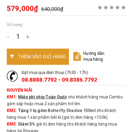
579,000₫
640,000₫
Số lượng:
-
+
Hướng dẫn
THÊM VÀO GIỎ HÀNG
mua hàng
Đặt mua qua điện thoại (7h30 - 17h)
08.8888.7792 - 09.8386.7792
KHUYẾN MÃI
KM1:
Miễn phí ship Toàn Quốc
cho khách hàng mua Combo
gôm sáp hoặc mua 2 sản phẩm trở lên
KM2:
Tặng 1 lọ gôm
Butterfly Shadow 150ml
cho khách
hàng mua 1 sản phẩm bất kì (giá trị đơn hàng >150k)
KM3:
Giảm 5%
giá trị đơn hàng cho khách hàng từng mua
hàng tại Roywax.