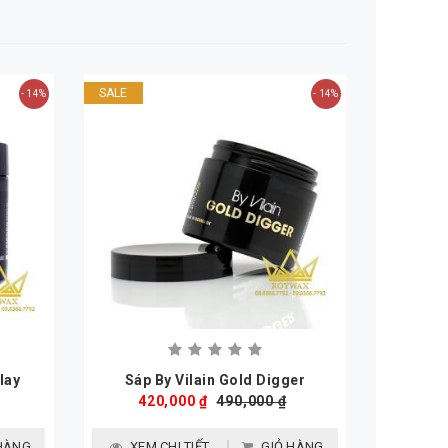
SALE
- 14%
- 14%
lay
Sáp By Vilain Gold Digger
420,000 ₫
490,000 ₫
HÀNG
XEM CHI TIẾT
GIỎ HÀNG