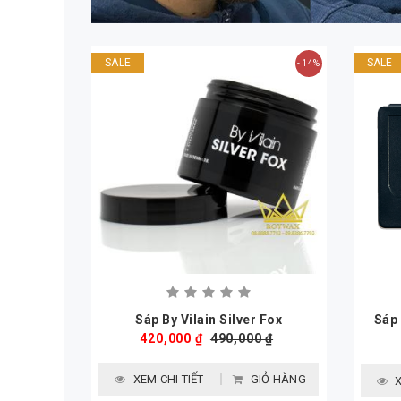
SALE
SALE
- 14%
Sáp By Vilain Silver Fox
Sáp
420,000 ₫
490,000 ₫
XEM CHI TIẾT
GIỎ HÀNG
X