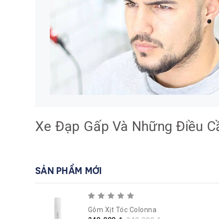
Xe Đạp Gấp Và Những Điều Cầ
SẢN PHẨM MỚI
Gôm Xịt Tóc Colonna