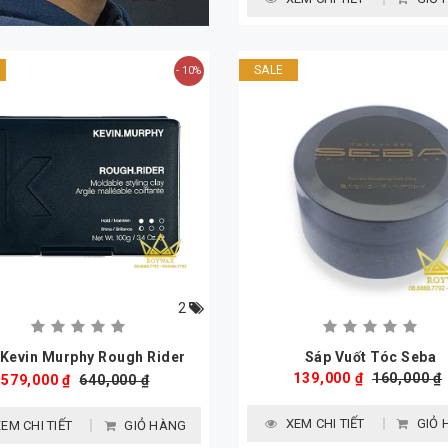
SALE
- 10%
2
 Kevin Murphy Rough Rider
Sáp Vuốt Tóc Seba
139,000 ₫
160,000 ₫
579,000 ₫
100g
640,000 ₫
XEM CHI TIẾT
GIỎ 
EM CHI TIẾT
GIỎ HÀNG