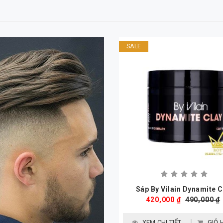
SALE
Sáp By Vilain Dynamite C
420,000 ₫
490,000 ₫
XEM CHI TIẾT
GIỎ 