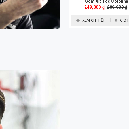
Gôm Xịt Tóc Colonna
249,000 ₫
280,000 ₫
XEM CHI TIẾT
GIỎ 