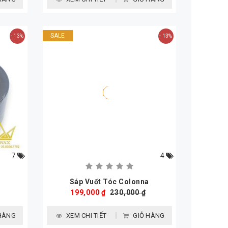
SALE
- 13%
- 13%
7
4
Sáp Vuốt Tóc Colonna
199,000 ₫
230,000 ₫
HÀNG
XEM CHI TIẾT
GIỎ HÀNG